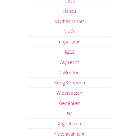
Gaza
Hanau
saytheirnames
NoAfD
nopasaran
§218
Asylrecht
NoBorders
Krieg & Frieden
Widersetzen
Gedenken
8M
Argentinien
Mietenwahnsinn