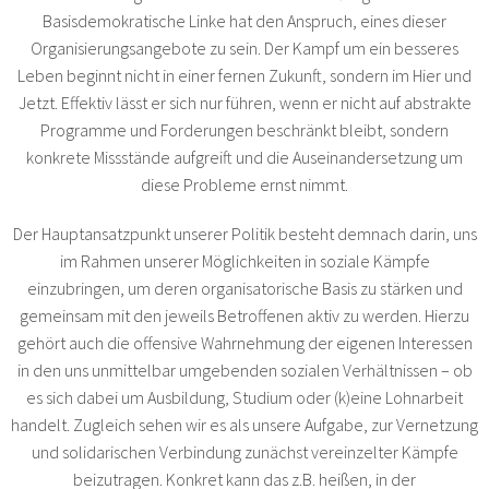
Basisdemokratische Linke hat den Anspruch, eines dieser
Organisierungsangebote zu sein. Der Kampf um ein besseres
Leben beginnt nicht in einer fernen Zukunft, sondern im Hier und
Jetzt. Effektiv lässt er sich nur führen, wenn er nicht auf abstrakte
Programme und Forderungen beschränkt bleibt, sondern
konkrete Missstände aufgreift und die Auseinandersetzung um
diese Probleme ernst nimmt.
Der Hauptansatzpunkt unserer Politik besteht demnach darin, uns
im Rahmen unserer Möglichkeiten in soziale Kämpfe
einzubringen, um deren organisatorische Basis zu stärken und
gemeinsam mit den jeweils Betroffenen aktiv zu werden. Hierzu
gehört auch die offensive Wahrnehmung der eigenen Interessen
in den uns unmittelbar umgebenden sozialen Verhältnissen – ob
es sich dabei um Ausbildung, Studium oder (k)eine Lohnarbeit
handelt. Zugleich sehen wir es als unsere Aufgabe, zur Vernetzung
und solidarischen Verbindung zunächst vereinzelter Kämpfe
beizutragen. Konkret kann das z.B. heißen, in der