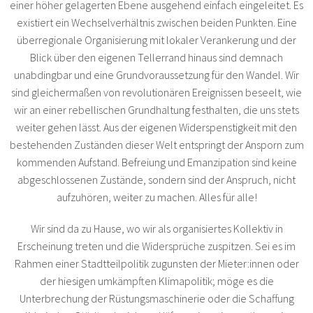
einer höher gelagerten Ebene ausgehend einfach eingeleitet. Es
existiert ein Wechselverhältnis zwischen beiden Punkten. Eine
überregionale Organisierung mit lokaler Verankerung und der
Blick über den eigenen Tellerrand hinaus sind demnach
unabdingbar und eine Grundvoraussetzung für den Wandel. Wir
sind gleichermaßen von revolutionären Ereignissen beseelt, wie
wir an einer rebellischen Grundhaltung festhalten, die uns stets
weiter gehen lässt. Aus der eigenen Widerspenstigkeit mit den
bestehenden Zuständen dieser Welt entspringt der Ansporn zum
kommenden Aufstand. Befreiung und Emanzipation sind keine
abgeschlossenen Zustände, sondern sind der Anspruch, nicht
aufzuhören, weiter zu machen. Alles für alle!
Wir sind da zu Hause, wo wir als organisiertes Kollektiv in
Erscheinung treten und die Widersprüche zuspitzen. Sei es im
Rahmen einer Stadtteilpolitik zugunsten der Mieter:innen oder
der hiesigen umkämpften Klimapolitik; möge es die
Unterbrechung der Rüstungsmaschinerie oder die Schaffung