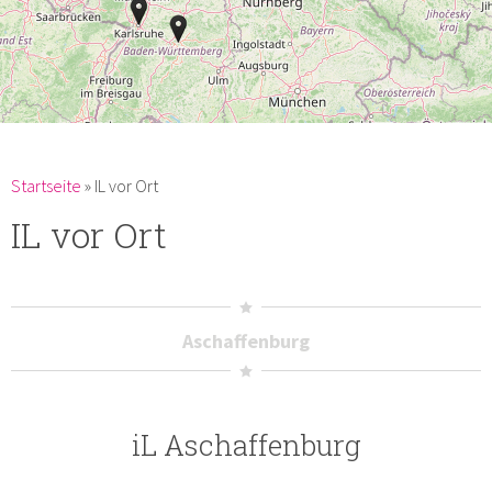
Du bist hier
Startseite
»
IL vor Ort
IL vor Ort
Aschaffenburg
iL Aschaffenburg