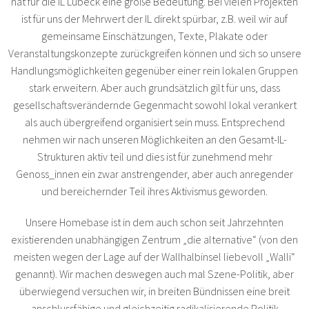
hat für die IL Lübeck eine große Bedeutung. Bei vielen Projekten
ist für uns der Mehrwert der IL direkt spürbar, z.B. weil wir auf
gemeinsame Einschätzungen, Texte, Plakate oder
Veranstaltungskonzepte zurückgreifen können und sich so unsere
Handlungsmöglichkeiten gegenüber einer rein lokalen Gruppen
stark erweitern. Aber auch grundsätzlich gilt für uns, dass
gesellschaftsverändernde Gegenmacht sowohl lokal verankert
als auch übergreifend organisiert sein muss. Entsprechend
nehmen wir nach unseren Möglichkeiten an den Gesamt-IL-
Strukturen aktiv teil und dies ist für zunehmend mehr
Genoss_innen ein zwar anstrengender, aber auch anregender
und bereichernder Teil ihres Aktivismus geworden.
Unsere Homebase ist in dem auch schon seit Jahrzehnten
existierenden unabhängigen Zentrum „die alternative“ (von den
meisten wegen der Lage auf der Wallhalbinsel liebevoll „Walli“
genannt). Wir machen deswegen auch mal Szene-Politik, aber
überwiegend versuchen wir, in breiten Bündnissen eine breit
anschlussfähige und gleichzeitig radikalisierende Politik