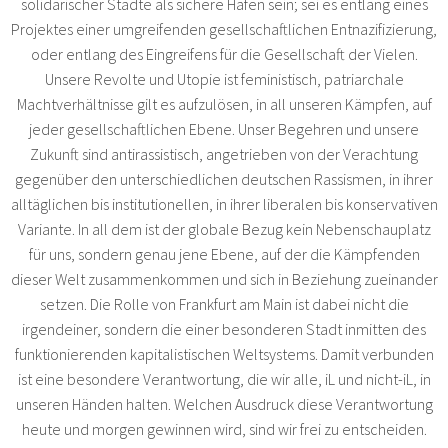
solidarischer Städte als sichere Häfen sein; sei es entlang eines
Projektes einer umgreifenden gesellschaftlichen Entnazifizierung,
oder entlang des Eingreifens für die Gesellschaft der Vielen.
Unsere Revolte und Utopie ist feministisch, patriarchale
Machtverhältnisse gilt es aufzulösen, in all unseren Kämpfen, auf
jeder gesellschaftlichen Ebene. Unser Begehren und unsere
Zukunft sind antirassistisch, angetrieben von der Verachtung
gegenüber den unterschiedlichen deutschen Rassismen, in ihrer
alltäglichen bis institutionellen, in ihrer liberalen bis konservativen
Variante. In all dem ist der globale Bezug kein Nebenschauplatz
für uns, sondern genau jene Ebene, auf der die Kämpfenden
dieser Welt zusammenkommen und sich in Beziehung zueinander
setzen. Die Rolle von Frankfurt am Main ist dabei nicht die
irgendeiner, sondern die einer besonderen Stadt inmitten des
funktionierenden kapitalistischen Weltsystems. Damit verbunden
ist eine besondere Verantwortung, die wir alle, iL und nicht-iL, in
unseren Händen halten. Welchen Ausdruck diese Verantwortung
heute und morgen gewinnen wird, sind wir frei zu entscheiden.