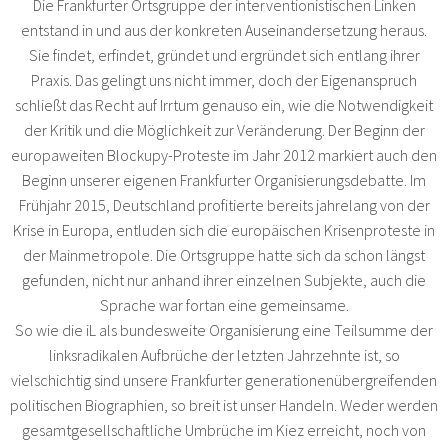
Die Frankfurter Ortsgruppe der interventionistischen Linken
entstand in und aus der konkreten Auseinandersetzung heraus.
Sie findet, erfindet, gründet und ergründet sich entlang ihrer
Praxis. Das gelingt uns nicht immer, doch der Eigenanspruch
schließt das Recht auf Irrtum genauso ein, wie die Notwendigkeit
der Kritik und die Möglichkeit zur Veränderung. Der Beginn der
europaweiten Blockupy-Proteste im Jahr 2012 markiert auch den
Beginn unserer eigenen Frankfurter Organisierungsdebatte. Im
Frühjahr 2015, Deutschland profitierte bereits jahrelang von der
Krise in Europa, entluden sich die europäischen Krisenproteste in
der Mainmetropole. Die Ortsgruppe hatte sich da schon längst
gefunden, nicht nur anhand ihrer einzelnen Subjekte, auch die
Sprache war fortan eine gemeinsame.
So wie die iL als bundesweite Organisierung eine Teilsumme der
linksradikalen Aufbrüche der letzten Jahrzehnte ist, so
vielschichtig sind unsere Frankfurter generationenübergreifenden
politischen Biographien, so breit ist unser Handeln. Weder werden
gesamtgesellschaftliche Umbrüche im Kiez erreicht, noch von