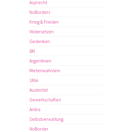
Asylrecht
NoBorders
Krieg & Frieden
Widersetzen
Gedenken
8M
Argentinien
Mietenwahnsinn
1Mai
Austerität
Gewerkschaften
Antira
Selbstverwaltung
NoBorder