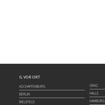
IL VOR ORT
GRAZ
ASCHAFFENBURG
HALLE
BERLIN
HAMBURG
BIELEFELD