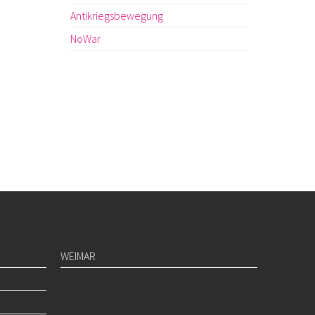
Antikriegsbewegung
NoWar
WEIMAR