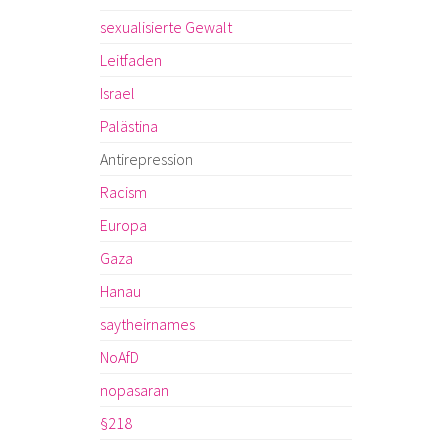
sexualisierte Gewalt
Leitfaden
Israel
Palästina
Antirepression
Racism
Europa
Gaza
Hanau
saytheirnames
NoAfD
nopasaran
§218