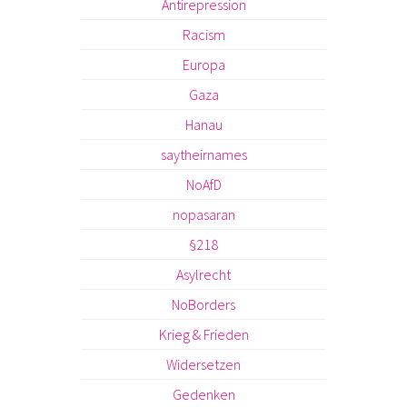
Antirepression
Racism
Europa
Gaza
Hanau
saytheirnames
NoAfD
nopasaran
§218
Asylrecht
NoBorders
Krieg & Frieden
Widersetzen
Gedenken