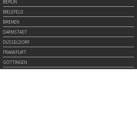
BERLIN
BIELEFELD
BREMEN
DARMSTADT
DÜSSELDORF
FRANKFURT
GÖTTINGEN
GRAZ
HALLE
HAMBURG
HANNOVER
HEIDELBERG
JENA