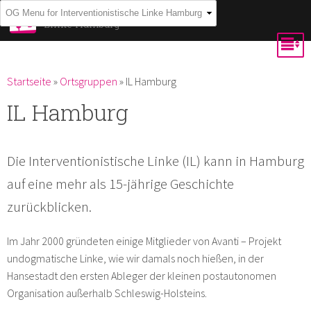
Direkt
Interventionistische
Linke Hamburg
zum
Inhalt
Du bist hier
Startseite
»
Ortsgruppen
»
IL Hamburg
IL Hamburg
Die Interventionistische Linke (IL) kann in Hamburg
auf eine mehr als 15-jährige Geschichte
zurückblicken.
Im Jahr 2000 gründeten einige Mitglieder von Avanti – Projekt
undogmatische Linke, wie wir damals noch hießen, in der
Hansestadt den ersten Ableger der kleinen postautonomen
Organisation außerhalb Schleswig-Holsteins.