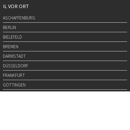
IL VOR ORT
ASCHAFFENBURG
BERLIN
BIELEFELD
BREMEN
DARMSTADT
DÜSSELDORF
FRANKFURT
GÖTTINGEN
GRAZ
HALLE
HAMBURG