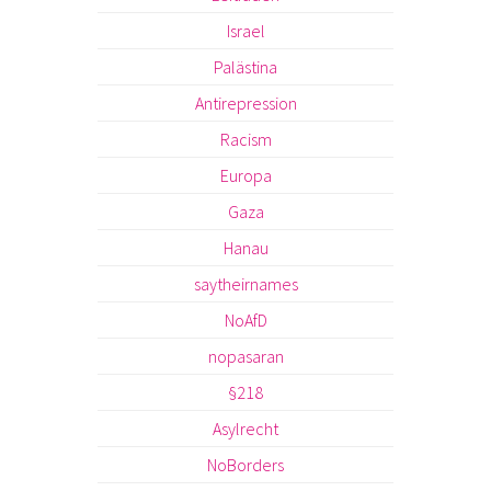
Israel
Palästina
Antirepression
Racism
Europa
Gaza
Hanau
saytheirnames
NoAfD
nopasaran
§218
Asylrecht
NoBorders