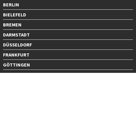
BERLIN
BIELEFELD
BREMEN
DARMSTADT
DÜSSELDORF
FRANKFURT
GÖTTINGEN
GRAZ
HALLE
HAMBURG
HANNOVER
HEIDELBERG