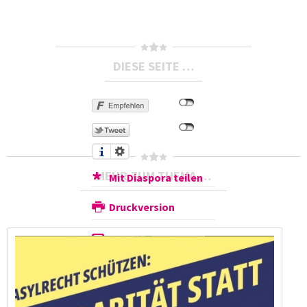
DIESE SEITE …
MEHR ZUM THEMA …
Mit Diaspora teilen
Druckversion
Als E-Mail
verschicken