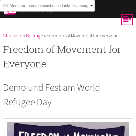
Direkt
Interventionistische
Linke Hamburg
zum
Inhalt
Du bist hier
Startseite
»
Beiträge
»
Freedom of Movement for Everyone
Freedom of Movement for
Everyone
Demo und Fest am World
Refugee Day