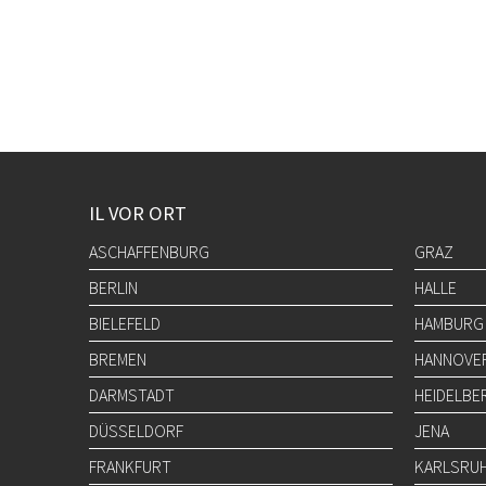
IL VOR ORT
ASCHAFFENBURG
GRAZ
BERLIN
HALLE
BIELEFELD
HAMBURG
BREMEN
HANNOVE
DARMSTADT
HEIDELBE
DÜSSELDORF
JENA
FRANKFURT
KARLSRU