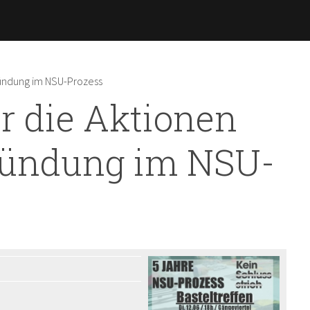
Direkt
zum
Inhalt
rkündung im NSU-Prozess
ür die Aktionen
rkündung im NSU-