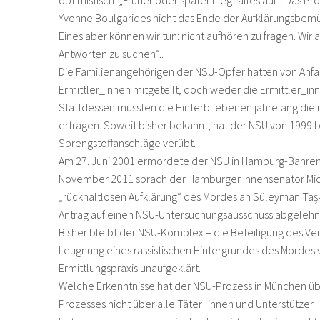
optimistisch: „Früher oder später fliegt alles auf“. Das
Yvonne Boulgarides nicht das Ende der Aufklärungsbemüh
Eines aber können wir tun: nicht aufhören zu fragen. Wir
Antworten zu suchen“..
Die Familienangehörigen der NSU-Opfer hatten von Anfan
Ermittler_innen mitgeteilt, doch weder die Ermittler_
Stattdessen mussten die Hinterbliebenen jahrelang die r
ertragen. Soweit bisher bekannt, hat der NSU von 1999
Sprengstoffanschläge verübt.
Am 27. Juni 2001 ermordete der NSU in Hamburg-Bahre
November 2011 sprach der Hamburger Innensenator Mic
„rückhaltlosen Aufklärung“ des Mordes an Süleyman Taş
Antrag auf einen NSU-Untersuchungsausschuss abgelehn
Bisher bleibt der NSU-Komplex – die Beteiligung des Verf
Leugnung eines rassistischen Hintergrundes des Mordes v
Ermittlungspraxis unaufgeklärt.
Welche Erkenntnisse hat der NSU-Prozess in München ü
Prozesses nicht über alle Täter_innen und Unterstützer