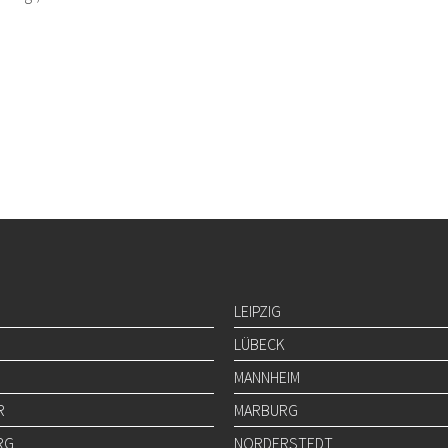
LEIPZIG
LÜBECK
MANNHEIM
R
MARBURG
RG
NORDERSTEDT