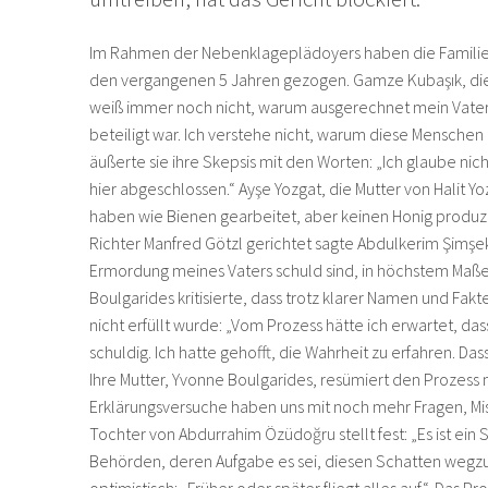
Im Rahmen der Nebenklageplädoyers haben die Familien
den vergangenen 5 Jahren gezogen. Gamze Kubaşık, die 
weiß immer noch nicht, warum ausgerechnet mein Vater
beteiligt war. Ich verstehe nicht, warum diese Menschen
äußerte sie ihre Skepsis mit den Worten: „Ich glaube nic
hier abgeschlossen.“ Ayşe Yozgat, die Mutter von Halit Yo
haben wie Bienen gearbeitet, aber keinen Honig produzier
Richter Manfred Götzl gerichtet sagte Abdulkerim Şimşek
Ermordung meines Vaters schuld sind, in höchstem Maße 
Boulgarides kritisierte, dass trotz klarer Namen und Fa
nicht erfüllt wurde: „Vom Prozess hätte ich erwartet, da
schuldig. Ich hatte gehofft, die Wahrheit zu erfahren. D
Ihre Mutter, Yvonne Boulgarides, resümiert den Prozess 
Erklärungsversuche haben uns mit noch mehr Fragen, Mis
Tochter von Abdurrahim Özüdoğru stellt fest: „Es ist ein 
Behörden, deren Aufgabe es sei, diesen Schatten wegzu