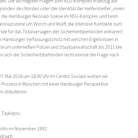
uell. Die wichtigsten Fragen zum NSU-Komplex in Bezug auf
ründen des Mordes oder der Identität der Helfershelfer_innen
te die Hamburger Neonazi-Szene im NSU-Komplex und beim
eonaziszene um Worch und Wulff, die intensive Kontakte zum
nde für das Totalversagen der Sicherheitsbehörden erklären?
 Hamburger Verfassungsschutz mit welchen Ergebnissen in
um unterließen Polizei und Staatsanwaltschaft bis 2011 die
en sich die Sicherheitsbehörden nicht einmal die Frage nach
7. Mai 2018 um 18:00 Uhr im Centro Sociale wollen wir
rozess in München mit einer Hamburger Perspektive
n diskutieren.
e Taşköprü
Mölln im November 1992
efragt)