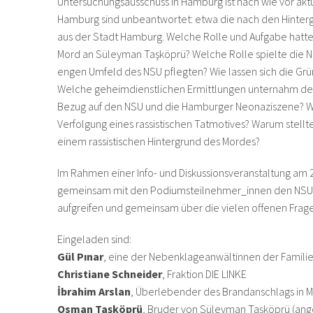
Untersuchungsausschuss in Hamburg ist nach wie vor akt
Hamburg sind unbeantwortet: etwa die nach den Hinterg
aus der Stadt Hamburg. Welche Rolle und Aufgabe hat
Mord an Süleyman Taşköprü? Welche Rolle spielte die N
engen Umfeld des NSU pflegten? Wie lassen sich die Grü
Welche geheimdienstlichen Ermittlungen unternahm der
Bezug auf den NSU und die Hamburger Neonaziszene? War
Verfolgung eines rassistischen Tatmotives? Warum stellt
einem rassistischen Hintergrund des Mordes?
Im Rahmen einer Info- und Diskussionsveranstaltung am 2
gemeinsam mit den Podiumsteilnehmer_innen den NSU-P
aufgreifen und gemeinsam über die vielen offenen Frage
Eingeladen sind:
Gül Pınar
, eine der Nebenklageanwältinnen der Famili
Christiane Schneider
, Fraktion DIE LINKE
İbrahim Arslan
, Überlebender des Brandanschlags in 
Osman Taşköprü
, Bruder von Süleyman Taşköprü (ang