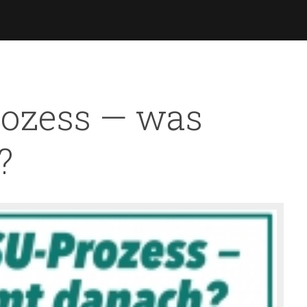
Direkt
zum
Inhalt
rozess — was
?