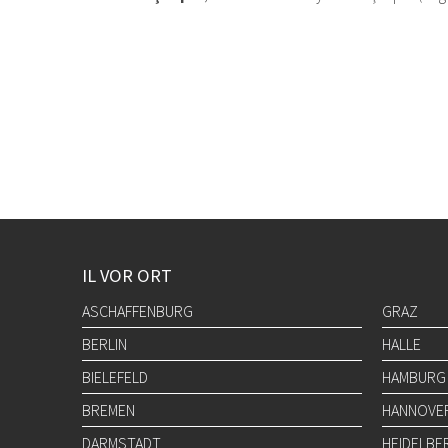
IL VOR ORT
ASCHAFFENBURG
GRAZ
BERLIN
HALLE
BIELEFELD
HAMBURG
BREMEN
HANNOVE
DARMSTADT
HEIDELBE