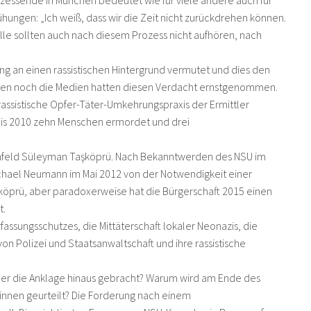
 Prozessende in München bedeutet wie für viele andere auch für
ungen: „Ich weiß, dass wir die Zeit nicht zurückdrehen können.
 alle sollten auch nach diesem Prozess nicht aufhören, nach
g an einen rassistischen Hintergrund vermutet und dies den
innen noch die Medien hatten diesen Verdacht ernstgenommen.
assistische Opfer-Täter-Umkehrungspraxis der Ermittler
 bis 2010 zehn Menschen ermordet und drei
nfeld Süleyman Taşköprü. Nach Bekanntwerden des NSU im
hael Neumann im Mai 2012 von der Notwendigkeit einer
köprü, aber paradoxerweise hat die Bürgerschaft 2015 einen
t.
assungsschutzes, die Mittäterschaft lokaler Neonazis, die
on Polizei und Staatsanwaltschaft und ihre rassistische
ber die Anklage hinaus gebracht? Warum wird am Ende des
_innen geurteilt? Die Forderung nach einem