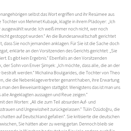
angehörigen selbst das Wort ergriffen und ihr Resümee aus
Tochter von Mehmet Kubaşık, klagte in ihrem Plädoyer: „Ich
 ausgewählt wurde. Ich weiß immer noch nicht, wer noch
 nicht gestoppt wurden.“ An die Bundesanwaltschaft gerichtet
ht, dass Sie noch jemanden anklagen. Für Sie ist die Sache doch
zgat, erklärte an den Vorsitzenden des Gerichts gerichtet: „Sie
t. Es gibt kein Ergebnis.“ Ebenfalls an den Vorsitzenden
, der Sohn von Enver Şimşek: „Ich möchte, dass alle, die an der
bestraft werden.“ Michalina Boulgarides, die Tochter von Theo
kten, die die Nebenklagevertreter genannt haben, ihre Erwartung
ss man den Beweisanträgen stattgibt. Wenigstens das ist man uns
ass alle Angeklagten aussagen und Reue zeigen.“
mit den Worten: „All die zum Teil absurden Auf- und
strauen und Ungewissheit zurückgelassen.“ Tülin Özüdoğru, die
Schatten auf Deutschland gefallen“. Sie kritisierte die deutschen
wischen, Sie hätten aber zu wenig getan. Dennoch bleib sie